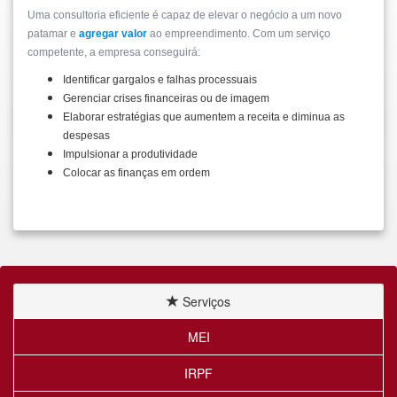
Uma consultoria eficiente é capaz de elevar o negócio a um novo
patamar e
agregar valor
ao empreendimento. Com um serviço
competente, a empresa conseguirá:
Identificar gargalos e falhas processuais
Gerenciar crises financeiras ou de imagem
Elaborar estratégias que aumentem a receita e diminua as
despesas
Impulsionar a produtividade
Colocar as finanças em ordem
Serviços
MEI
IRPF